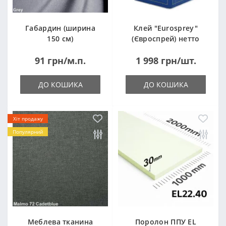
Габардин (ширина
Клей "Eurosprey"
150 см)
(Євроспрей) нетто
14кг
91 грн/м.п.
1 998 грн/шт.
ДО КОШИКА
ДО КОШИКА
Хіт продажу
Популярний
Меблева тканина
Поролон ППУ EL