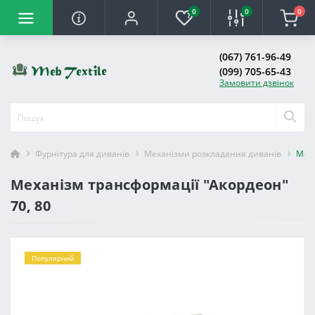
0
0
0
(067) 761-96-49
(099) 705-65-43
Замовити дзвінок
Фурнітура для диванів
Механізми розкладання диванів
Меха
Механізм трансформації "Акордеон"
70, 80
Популярний