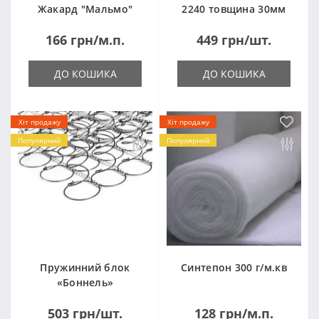
Жакард "Мальмо"
2240 товщина 30мм
("Malmo")
лист 1,0*2,0м
166 грн/м.п.
449 грн/шт.
(1000x2000мм)
ДО КОШИКА
ДО КОШИКА
Хіт продажу
Хіт продажу
Популярний
Популярний
Пружинний блок
Синтепон 300 г/м.кв
«Боннель»
1820*500*105мм
503 грн/шт.
128 грн/м.п.