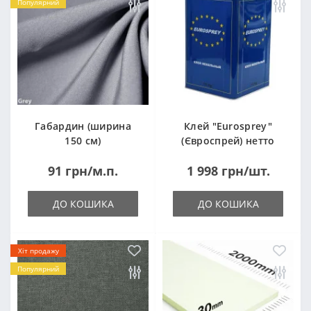
Популярний
Габардин (ширина
Клей "Eurosprey"
150 см)
(Євроспрей) нетто
14кг
91 грн/м.п.
1 998 грн/шт.
ДО КОШИКА
ДО КОШИКА
Хіт продажу
Популярний