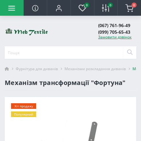
0
0
0
(067) 761-96-49
(099) 705-65-43
Замовити дзвінок
Фурнітура для диванів
Механізми розкладання диванів
Меха
Механізм трансформації "Фортуна"
Хіт продажу
Популярний