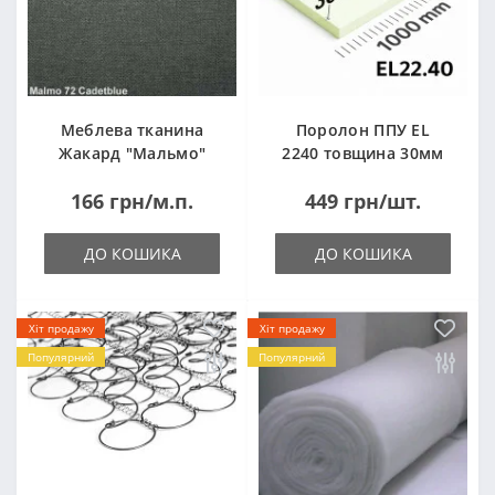
Меблева тканина
Поролон ППУ EL
Жакард "Мальмо"
2240 товщина 30мм
("Malmo")
лист 1,0*2,0м
166 грн/м.п.
449 грн/шт.
(1000x2000мм)
ДО КОШИКА
ДО КОШИКА
Хіт продажу
Хіт продажу
Популярний
Популярний