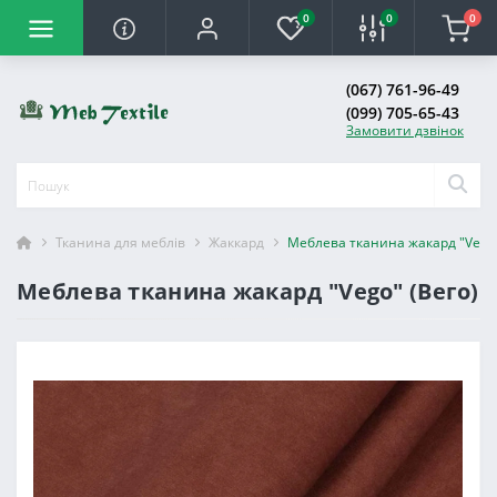
0
0
0
(067) 761-96-49
(099) 705-65-43
Замовити дзвінок
Тканина для меблів
Жаккард
Меблева тканина жакард "Vego"
Меблева тканина жакард "Vego" (Вего)