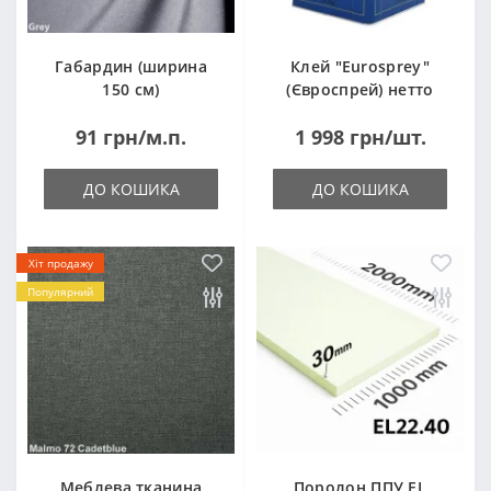
Габардин (ширина
Клей "Eurosprey"
150 см)
(Євроспрей) нетто
14кг
91 грн/м.п.
1 998 грн/шт.
ДО КОШИКА
ДО КОШИКА
Хіт продажу
Популярний
Меблева тканина
Поролон ППУ EL