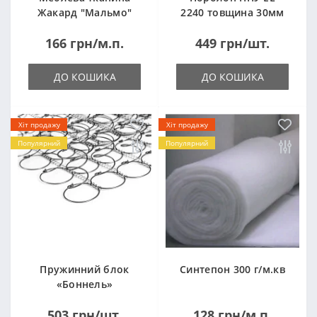
Жакард "Мальмо"
2240 товщина 30мм
("Malmo")
лист 1,0*2,0м
166 грн/м.п.
449 грн/шт.
(1000x2000мм)
ДО КОШИКА
ДО КОШИКА
Хіт продажу
Хіт продажу
Популярний
Популярний
Пружинний блок
Синтепон 300 г/м.кв
«Боннель»
1820*500*105мм
503 грн/шт.
128 грн/м.п.