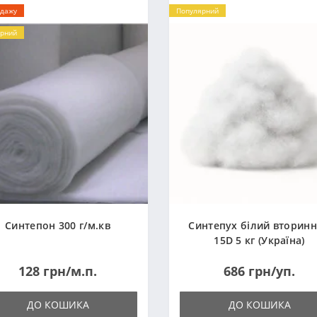
одажу
Популярний
рний
Синтепон 300 г/м.кв
Синтепух білий вторин
15D 5 кг (Україна)
128 грн/м.п.
686 грн/уп.
ДО КОШИКА
ДО КОШИКА