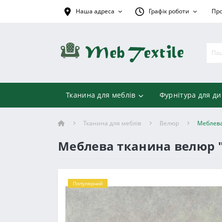
Наша адреса
Графік роботи
Про
Тканина для меблів
Фурнітура для ди
Тканина для меблів
Велюр
Меблева
Меблева тканина велюр "
Популярний