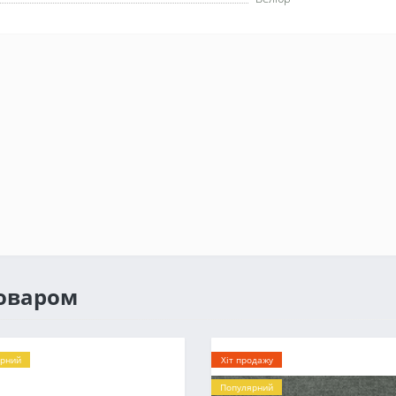
товаром
рний
Хіт продажу
Популярний