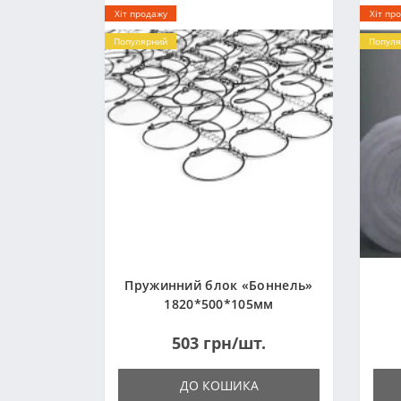
Хіт продажу
Хіт пр
Популярний
Популя
Пружинний блок «Боннель»
1820*500*105мм
503 грн/шт.
ДО КОШИКА