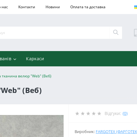
 нас
Контакти
Новини
Оплата та доставка
ванів
Каркаси
 тканина велюр "Web" (Веб)
Web" (Веб)
Відгуки:
(0)
Виробник:
FARGOTEX (ФАРГОТЕК