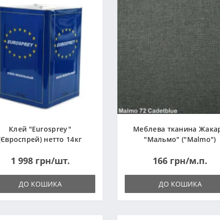
Клей "Eurosprey"
Меблева тканина Жака
(Євроспрей) нетто 14кг
"Мальмо" ("Malmo")
1 998 грн/шт.
166 грн/м.п.
ДО КОШИКА
ДО КОШИКА