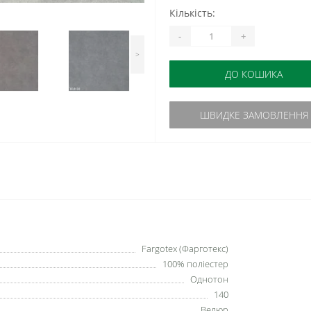
Кількість:
-
+
>
ДО КОШИКА
ШВИДКЕ ЗАМОВЛЕННЯ
Fargotex (Фарготекс)
100% поліестер
Однотон
140
Велюр