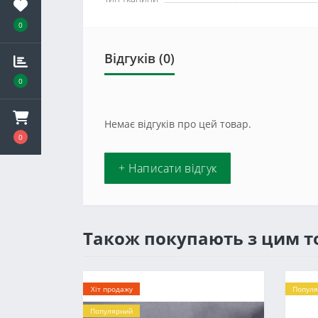
0
Відгуків (0)
0
Немає відгуків про цей товар.
0
+ Написати відгук
Також покупають з цим 
Хіт продажу
Популя
Популярний