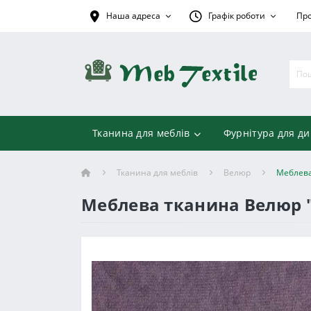
Наша адреса
Графік роботи
Про
Тканина для меблів
Фурнітура для ди
Тканина для меблів
Велюр
Меблева
Меблева тканина Велюр "