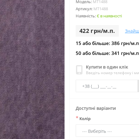
Модель:
МТ1488
Артикул:
МТ1488
Наявність:
Є в наявності
422 грн/м.п.
Знайш
15 або більше: 386 грн/м.п
50 або більше: 341 грн/м.п
Купити в один клік
Введіть номер телефону і м
Доступні варіанти
*
Колір