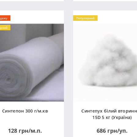
одажу
Популярний
рний
Синтепон 300 г/м.кв
Синтепух білий вторин
15D 5 кг (Україна)
128 грн/м.п.
686 грн/уп.