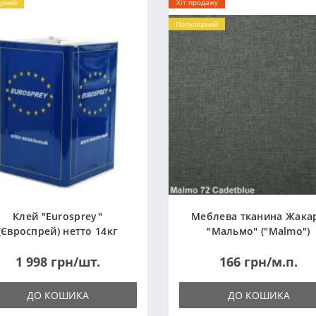
рний
Хіт продажу
Популярний
Клей "Eurosprey"
Меблева тканина Жака
(Євроспрей) нетто 14кг
"Мальмо" ("Malmo")
1 998 грн/шт.
166 грн/м.п.
ДО КОШИКА
ДО КОШИКА