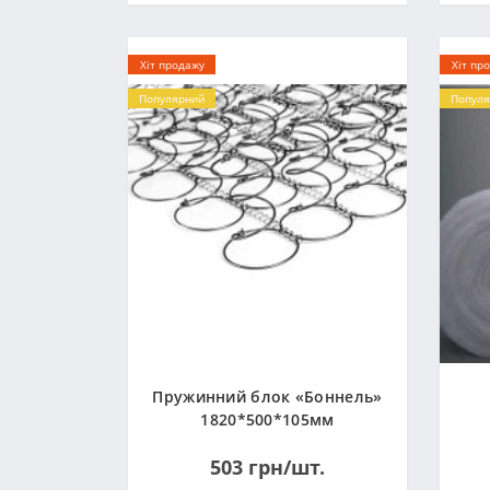
Хіт продажу
Хіт пр
Популярний
Популя
Пружинний блок «Боннель»
1820*500*105мм
503 грн/шт.