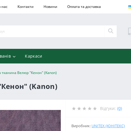
 нас
Контакти
Новини
Оплата та доставка
ванів
Каркаси
 тканина Велюр "Кенон" (Kanon)
Кенон" (Kanon)
Відгуки:
(0)
Виробник:
UNITEX (ЮНІТЕКС)