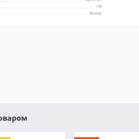
140
Велюр
товаром