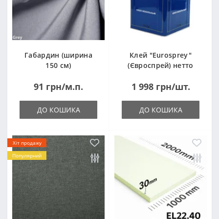
Габардин (ширина
Клей "Eurosprey"
150 см)
(Євроспрей) нетто
14кг
91 грн/м.п.
1 998 грн/шт.
ДО КОШИКА
ДО КОШИКА
Хіт продажу
Популярний