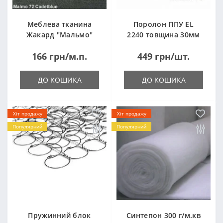
Меблева тканина
Поролон ППУ EL
Жакард "Мальмо"
2240 товщина 30мм
("Malmo")
лист 1,0*2,0м
166 грн/м.п.
449 грн/шт.
(1000x2000мм)
ДО КОШИКА
ДО КОШИКА
Хіт продажу
Хіт продажу
Популярний
Популярний
Пружинний блок
Синтепон 300 г/м.кв