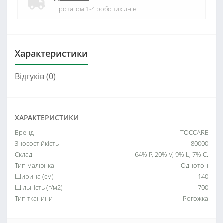
Протягом 1-4 робочих днів
Характеристики
Відгуків (0)
ХАРАКТЕРИСТИКИ
Бренд
TOCCARE
Зносостійкість
80000
Склад
64% P, 20% V, 9% L, 7% C.
Тип малюнка
Однотон
Ширина (см)
140
Щільність (г/м2)
700
Тип тканини
Рогожка