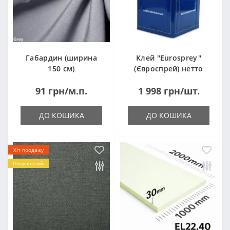
Габардин (ширина
Клей "Eurosprey"
150 см)
(Євроспрей) нетто
14кг
91 грн/м.п.
1 998 грн/шт.
ДО КОШИКА
ДО КОШИКА
Хіт продажу
Популярний