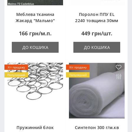
Меблева тканина
Поролон ППУ EL
Жакард "Мальмо"
2240 товщина 30мм
("Malmo")
лист 1,0*2,0м
166 грн/м.п.
449 грн/шт.
(1000x2000мм)
ДО КОШИКА
ДО КОШИКА
Хіт продажу
Хіт продажу
Популярний
Популярний
Пружинний блок
Синтепон 300 г/м.кв