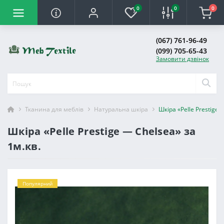
0
0
0
(067) 761-96-49
(099) 705-65-43
Замовити дзвінок
Тканина для меблів
Натуральна шкіра
Шкіра «Pelle Prestige 
Шкіра «Pelle Prestige — Chelsea» за
1м.кв.
Популярний