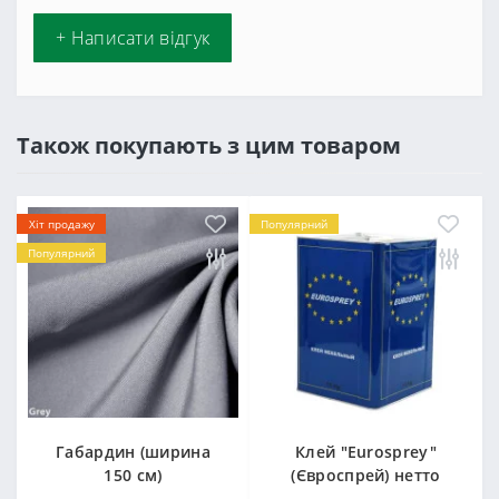
+ Написати відгук
Також покупають з цим товаром
Хіт продажу
Популярний
Популярний
Габардин (ширина
Клей "Eurosprey"
150 см)
(Євроспрей) нетто
14кг