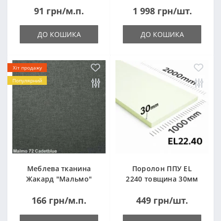
91 грн/м.п.
1 998 грн/шт.
ДО КОШИКА
ДО КОШИКА
Хіт продажу
Популярний
Меблева тканина
Поролон ППУ EL
Жакард "Мальмо"
2240 товщина 30мм
("Malmo")
лист 1,0*2,0м
166 грн/м.п.
449 грн/шт.
(1000x2000мм)