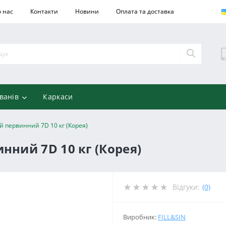
 нас
Контакти
Новини
Оплата та доставка
ванів
Каркаси
й первинний 7D 10 кг (Корея)
нний 7D 10 кг (Корея)
Відгуки:
(0)
Виробник:
FILL&SIN