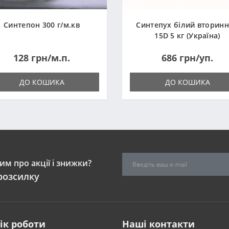
Синтепон 300 г/м.кв
Синтепух білий вторин
15D 5 кг (Україна)
128 грн/м.п.
686 грн/уп.
ДО КОШИКА
ДО КОШИКА
м про акції і знижки?
розсилку
ік роботи
Наші контакти