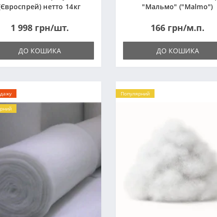
(Євроспрей) нетто 14кг
"Мальмо" ("Malmo")
1 998 грн/шт.
166 грн/м.п.
ДО КОШИКА
ДО КОШИКА
одажу
Популярний
рний