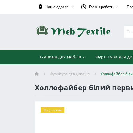
Наша адреса
Графік роботи
Про
Тканина для меблів
Фурнітура для ди
Фурнітура для диванів
Холлофайбер біли
Холлофайбер білий перви
Популярний