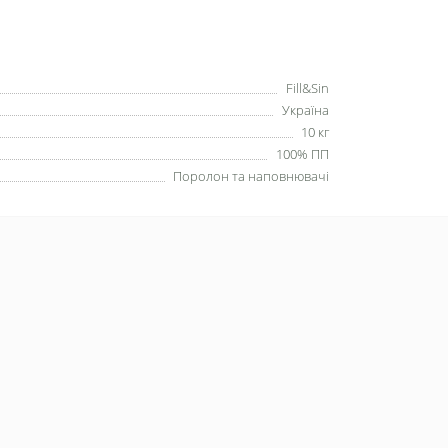
Fill&Sin
Україна
10 кг
100% ПП
Поролон та наповнювачі