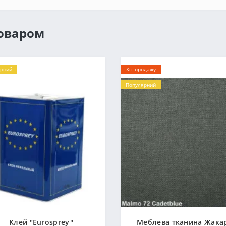
товаром
рний
Хіт продажу
Популярний
Клей "Eurosprey"
Меблева тканина Жака