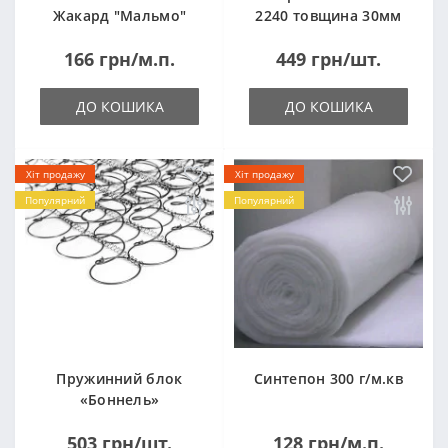
Жакард "Мальмо"
2240 товщина 30мм
("Malmo")
лист 1,0*2,0м
166 грн/м.п.
449 грн/шт.
(1000x2000мм)
ДО КОШИКА
ДО КОШИКА
Хіт продажу
Хіт продажу
Популярний
Популярний
Пружинний блок
Синтепон 300 г/м.кв
«Боннель»
1820*500*105мм
503 грн/шт.
128 грн/м.п.