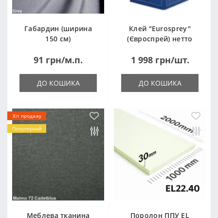
Габардин (ширина
Клей "Eurosprey"
150 см)
(Євроспрей) нетто
14кг
91 грн/м.п.
1 998 грн/шт.
ДО КОШИКА
ДО КОШИКА
Хіт продажу
Популярний
Меблева тканина
Поролон ППУ EL