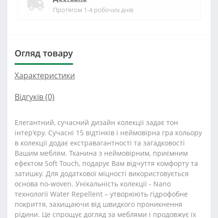
Протягом 1-4 робочих днів
Огляд товару
Характеристики
Відгуків (0)
Елегантний, сучасний дизайн колекції задає тон
інтер'єру. Сучасні 15 відтінків і неймовірна гра кольору
в колекції додає екстравагантності та загадковості
Вашим меблям. Тканина з неймовірним, приємним
ефектом Soft Touch, подарує Вам відчуття комфорту та
затишку. Для додаткової міцності використовується
основа no-woven. Унікальність колекції - Nano
технології Water Repellent – утворюють гідрофобне
покриття, захищаючи від швидкого проникнення
рідини. Це спрощує догляд за меблями і продовжує їх