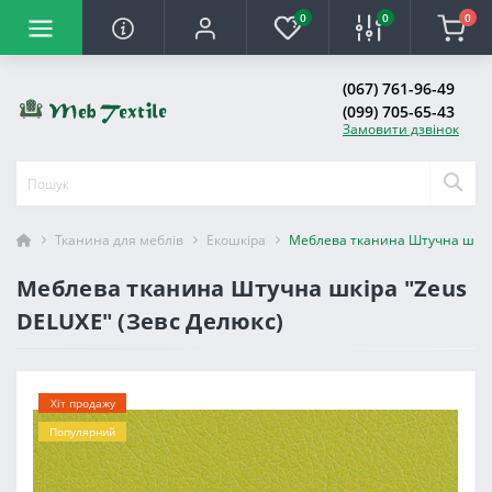
0
0
0
(067) 761-96-49
(099) 705-65-43
Замовити дзвінок
Тканина для меблів
Екошкіра
Меблева тканина Штучна шкіра
Меблева тканина Штучна шкіра "Zeus
DELUXE" (Зевс Делюкс)
Хіт продажу
Популярний