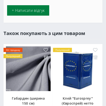
+ Написати відгук
Також покупають з цим товаром
Хіт продажу
Популярний
Популярний
Габардин (ширина
Клей "Eurosprey"
150 см)
(Євроспрей) нетто