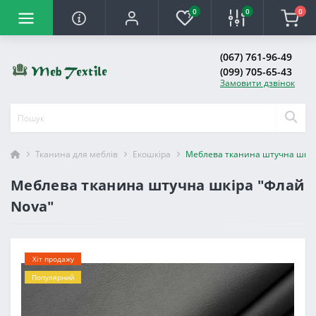
0
0
0
(067) 761-96-49
(099) 705-65-43
Замовити дзвінок
Тканина для меблів
Екошкіра
Меблева тканина штучна шкір
Меблева тканина штучна шкіра "Флай
Nova"
Хіт продажу
Популярний