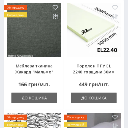
Хіт продажу
Популярний
Меблева тканина
Поролон ППУ EL
Жакард "Мальмо"
2240 товщина 30мм
("Malmo")
лист 1,0*2,0м
166 грн/м.п.
449 грн/шт.
(1000x2000мм)
ДО КОШИКА
ДО КОШИКА
Хіт продажу
Хіт продажу
Популярний
Популярний