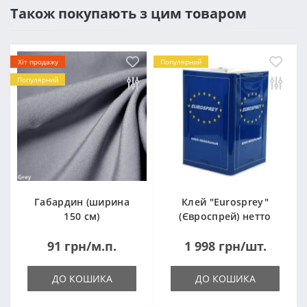
Також покупають з цим товаром
Хіт продажу
Популярний
Популярний
Габардин (ширина
Клей "Eurosprey"
150 см)
(Євроспрей) нетто
14кг
91 грн/м.п.
1 998 грн/шт.
ДО КОШИКА
ДО КОШИКА