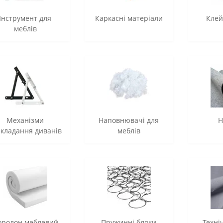
Інструмент для
Каркасні матеріали
Клей
меблів
Механізми
Наповнювачі для
Н
зкладання диванів
меблів
оролон меблевий
Пружинні блоки
Техні