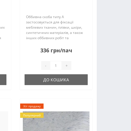
"
Оббивна скоба типу A
застосовується для фіксації
них
меблевих тканин, плівки, шкіри,
синтетичних матеріалів, а також
я
інших оббивних робіт та
ься
декоративного оздоблення.
Продається упаковками та
336 грн/пач
вні
ящиками, в 1 ящику - 10 упаковок.
Скоба має кілька різних вис..
-
+
ДО КОШИКА
Хіт продажу
Популярний