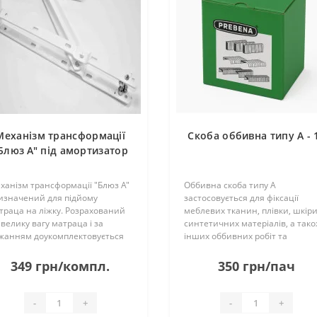
Механізм трансформації
Скоба оббивна типу A - 
Блюз А" під амортизатор
білий
ханізм трансформації "Блюз А"
Оббивна скоба типу A
изначений для підйому
застосовується для фіксації
траца на ліжку. Розрахований
меблевих тканин, плівки, шкіри
 велику вагу матраца і за
синтетичних матеріалів, а так
жанням доукомплектовується
інших оббивних робіт та
зовими амортизаторами.
декоративного оздоблення.
стосовується як для підйому
Продається упаковками та
349 грн/компл.
350 грн/пач
траца, в основі якого
ящиками, в 1 ящику - 10 упаков
ев'яний каркас, так і дл..
Скоба має кілька різних ви..
-
+
-
+