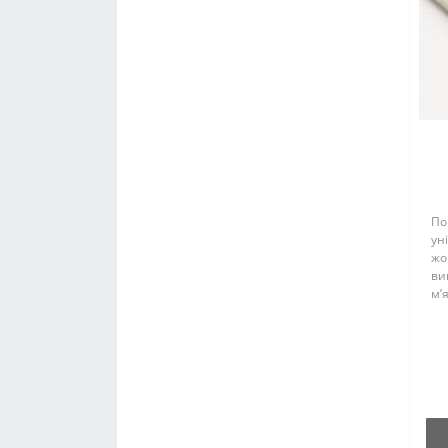
По
ун
жо
ви
м’
уп
по
пр
ха