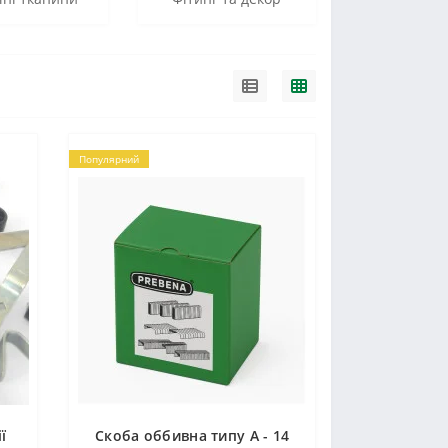
Популярний
ї
Скоба оббивна типу A - 14