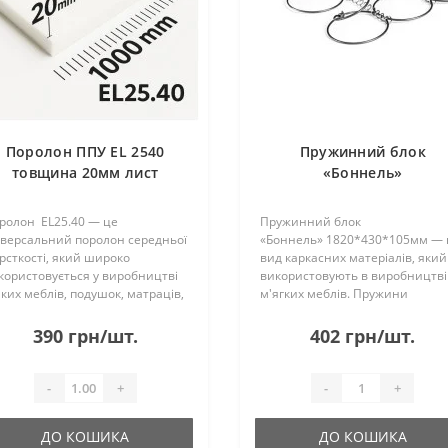
Поролон ППУ EL 2540
Пружинний блок
товщина 20мм лист
«Боннель»
1,0*2,0м (1000x2000мм)
1820*430*105мм
ролон EL25.40 — це
Пружинний блок
іверсальний поролон середньої
«Боннель» 1820*430*105мм — 
рсткості, який широко
вид каркасних матеріалів, який
користовується у виробництві
використовують в виробництві
яких меблів, подушок, матраців,
м'ягких меблів. Пружини
аковки та інших виробів
визготовлені зі сталі і з'єднані 
бутового і промислового
собою дротом. Без рамки. Має 
390 грн/шт.
402 грн/шт.
изначення.Основні
ряди по 4 пружини в кожному.
рактеристики:• Щільність..
При відправці пруж..
-
+
-
+
ДО КОШИКА
ДО КОШИКА