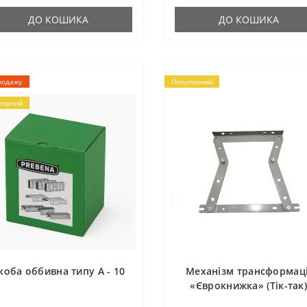
ДО КОШИКА
ДО КОШИКА
родажу
Популярний
лярний
коба оббивна типу A - 10
Механізм трансформаці
«Єврокнижка» (Тік-так