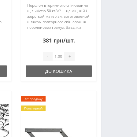
Поролон вторинного спінювання
щільністю 50 кг/м³ — це міцний і
жорсткий матеріал, виготовлений
в.
шляхом повторного спінювання
поролонових гранул. Завдяки
ься
високій щільності, він має
підвищену пружність, витримує
381 грн/шт.
великі навантаження і зберігає
к
форму наві..
-
+
ДО КОШИКА
Хіт продажу
Популярний