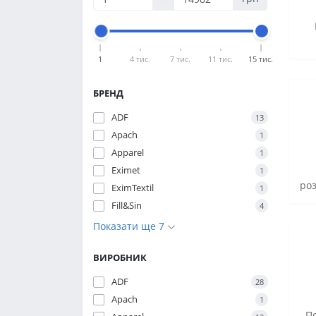
1
4 тис.
7 тис.
11 тис.
15 тис.
БРЕНД
ADF
13
Apach
1
Apparel
1
Eximet
1
ро
EximTextil
1
Fill&Sin
4
Показати ще 7
ВИРОБНИК
ADF
28
Apach
1
П