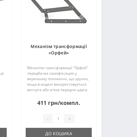
Механізм трансформації
«Орфей»
Механізм трансформації "Орфей"
це
передбачає самофіксацію у
верхньому положенні, що зручно,
якщо в моделі використовується
вигнута або м'яка передня царга.
між
У виробництві механізму
22
використовують: гальванічне
411 грн/компл.
покриття заклепок, ребра
жорсткості важелів, ..
-
+
ДО КОШИКА