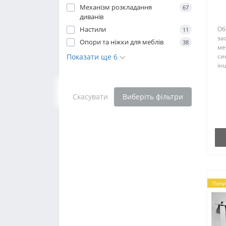
Механізм розкладання
67
диванів
Настили
Об
11
за
Опори та ніжки для меблів
38
ме
Показати ще 6
си
ін
де
Пр
ящ
Скасувати
Виберіть фільтри
Ск
Попу