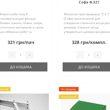
Софа Ф.321
бивна скоба типу A
Механізм трансформації "3-2-1
стосовується для фіксації
(Софа) призначений для
блевих тканин, плівки, шкіри,
створення спального місця різ
нтетичних матеріалів, а також
розмірів. Спальне місце
ших оббивних робіт та
утворюється шляхом висуванн
коративного оздоблення.
вперед механізму, що поділяєт
одається упаковками та
на 3 частини: підголівник,
321 грн/пач
328 грн/компл.
иками, в 1 ящику - 10 упаковок.
середня частина та нога. Осно
оба має кілька різних вис..
переваги механізм..
-
+
-
+
ДО КОШИКА
ДО КОШИКА
лярний
Хіт продажу
Популярний