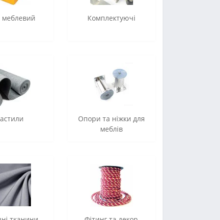
 меблевий
Комплектуючі
астили
Опори та ніжки для
меблів
чні тканини
Фітинг та декор