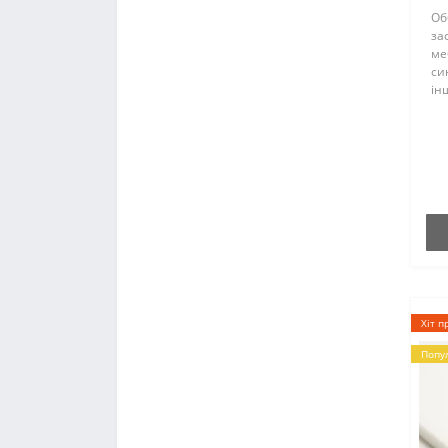
Об
за
ме
си
ін
де
Пр
ящ
Ск
Хіт п
Попу