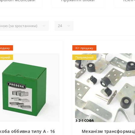
родажу
Хіт продажу
лярний
Популярний
коба оббивна типу A - 16
Механізм трансформаці