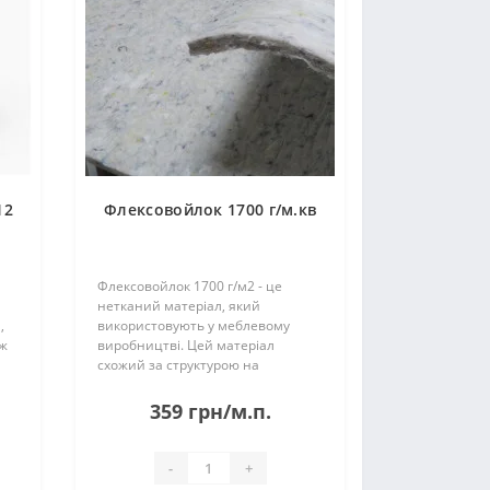
12
Флексовойлок 1700 г/м.кв
Флексовойлок 1700 г/м2 - це
нетканий матеріал, який
,
використовують у меблевому
ож
виробництві. Цей матеріал
схожий за структурою на
звичайну повсть, але
застосовують її в основному
359 грн/м.п.
ок.
замість поролону. Такий підхід
дозволяє виробникам значно
зменшити собів..
-
+