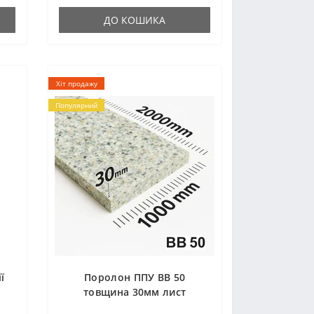
ДО КОШИКА
Хіт продажу
Популярний
ї
Поролон ППУ ВВ 50
)
товщина 30мм лист
1,0*2,0м (1000x2000мм)