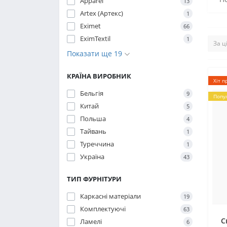
Apparel
13
Artex (Артекс)
1
Eximet
66
EximTextil
1
Показати ще 19
КРАЇНА ВИРОБНИК
Хіт п
Бельгія
9
Попу
Китай
5
Польша
4
Тайвань
1
Туреччина
1
Україна
43
ТИП ФУРНІТУРИ
Каркасні матеріали
19
Комплектуючі
63
С
Ламелі
6