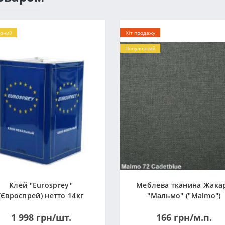
рний
Хіт продажу
Популярний
Клей "Eurosprey"
Меблева тканина Жака
(Євроспрей) нетто 14кг
"Мальмо" ("Malmo")
1 998 грн/шт.
166 грн/м.п.