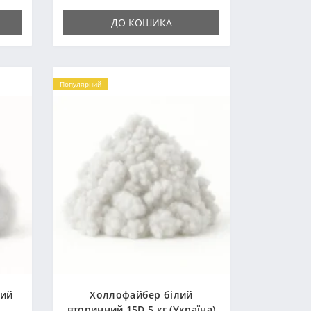
ДО КОШИКА
Популярний
ний
Холлофайбер білий
вторинний 15D 5 кг (Україна)