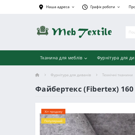
Наша адреса
Графік роботи
Про
Тканина для меблів
Фурнітура для ди
Фурнітура для диванів
Технічні тканини
Файбертекс (Fibertex) 160
Хіт продажу
Популярний