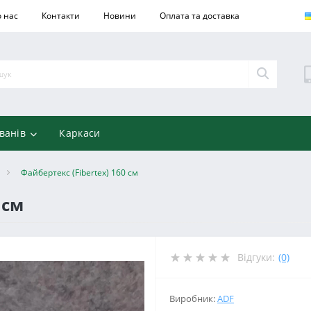
 нас
Контакти
Новини
Оплата та доставка
ванів
Каркаси
Файбертекс (Fibertex) 160 см
 см
Відгуки:
(0)
Виробник:
ADF