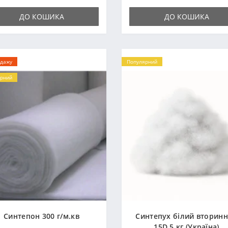
ДО КОШИКА
ДО КОШИКА
одажу
Популярний
рний
Синтепон 300 г/м.кв
Синтепух білий вторин
15D 5 кг (Україна)