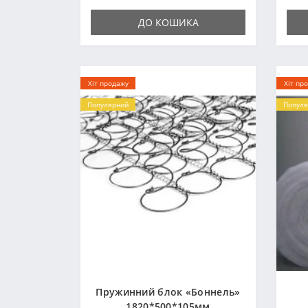
ДО КОШИКА
Хіт продажу
Хіт пр
Популярний
Популя
Пружинний блок «Боннель»
1820*500*105мм