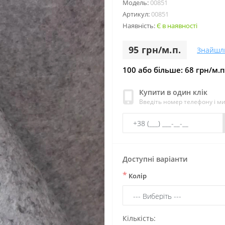
Модель:
00851
Артикул:
00851
Наявність:
Є в наявності
95 грн/м.п.
Знайшл
100 або більше: 68 грн/м.п
Купити в один клік
Введіть номер телефону і м
Доступні варіанти
*
Колір
Кількість: