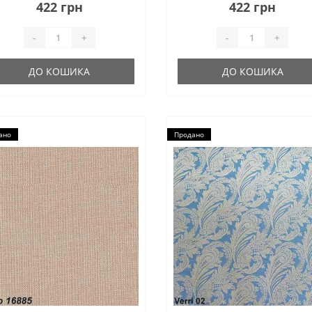
стин меблів...
декілька кольорів і мають легк
422 грн
422 грн
блиск. Це дає змогу
поєднувати коле..
-
+
-
+
ДО КОШИКА
ДО КОШИКА
ано
Продано