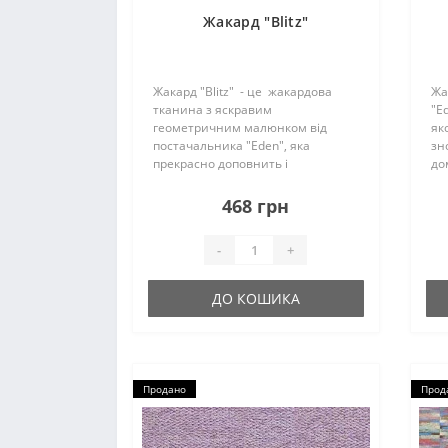
Жакард "Blitz"
Жакард "Blitz" - це жакардова
Жа
тканина з яскравим
"E
геометричним малюнком від
як
постачальника "Eden", яка
зно
прекрасно доповнить і
до
прикрасить будь-який інтер’єр.
ме
Завдяки поєднанню декількох
фак
468 грн
кольорів в одному дизайні ця
Та
колекція стане чудовим
-
+
компаньйоном д..
ДО КОШИКА
Продано
Прод