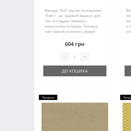
Жакард "Stof" від постачальника
Жа
"Eden" - це чудовий варіант, для
по
тих, хто віддає перевагу
жа
класичному інтер’єру. Тканина
з 
має гарний малюнок у формі
ко
вензелю і легкий блиск, що
пр
зробить меблі елегантними і
бу
604 грн
вишуканими...
буд
-
+
ДО КОШИКА
Продано
Прод