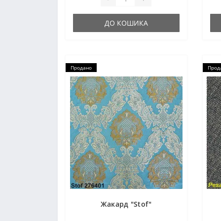
ДО КОШИКА
Продано
Прод
Жакард "Stof"