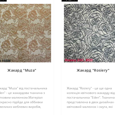
Жакард "Muza"
Жакард "Rosiery"
кард "Muza" від постачальника
Жакард "Rosiery" - це ще одна
den" - це жакардова тканина з
колекція квіткового жакарду від
ітковим малюнком.Матеріал
постачальника "Eden". Тканина
екрасно підійде для оббивки
представлена в двох дизайнах 
великих меблевих виробів,
квітковий малюнок і смуга, які
душок, декорування окремих
одночасно поєднують у собі