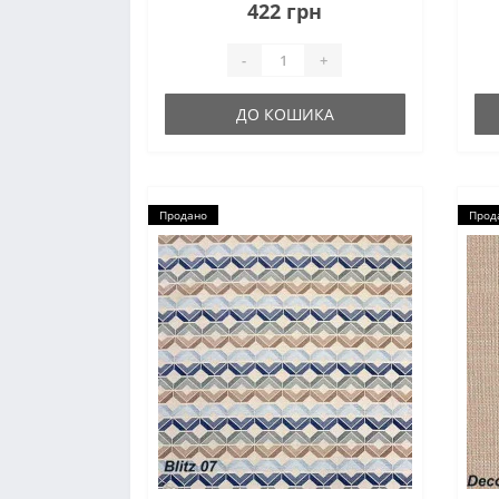
іншими однотонними жакардами
ча
422 грн
. Квітковий малюнок на полотні
розташований таким чином, що
-
+
не потре..
ДО КОШИКА
Продано
Прод