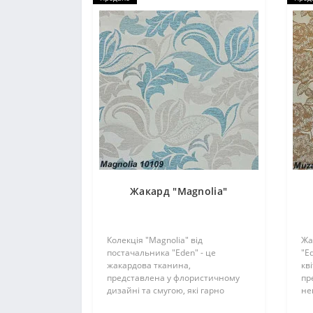
Жакард "Magnolia"
Колекція "Magnolia" від
Жа
постачальника "Eden" - це
"E
жакардова тканина,
кв
представлена у флористичному
пр
дизайні та смугою, які гарно
не
поєднуються між собою і з
по