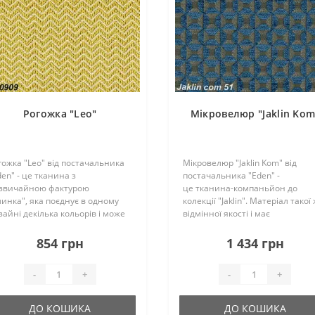
Рогожка "Leo"
Мікровелюр "Jaklin Kom
гожка "Leo" від постачальника
Мікровелюр "Jaklin Kom" від
den" - це тканина з
постачальника "Eden" -
звичайною фактурою
це тканина-компаньйон до
линка", яка поєднує в одному
колекції "Jaklin". Матеріал такої
зайні декілька кольорів і може
відмінної якості і має
ти безліч однотонних
натуральний склад (65% віскоза
мпаньйонів. Така оббивка може
25% поліестер, 10%
854 грн
1 434 грн
користовуватись як для
бавовна). Оббивку можна
блевих подушок, декору окрем..
комбінувати з компаньйоном, 
-
+
-
+
використ..
ДО КОШИКА
ДО КОШИКА