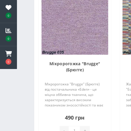
0
0
0
Мікророгожка "Brugge"
(Брюгге)
Мікророгожка "Brugge" (Брюгге)
Жа
від постачальника «Eden» - це
"E
міцна оббивна тканина, що
тк
характеризується високим
за
показником зносостійкості та має
за
величезну палітру кольорів. Цей
рі
матеріал підійде для оббивки
ко
490 грн
меблів будь-яких форм,
ба
декоративних елементі..
як
-
+