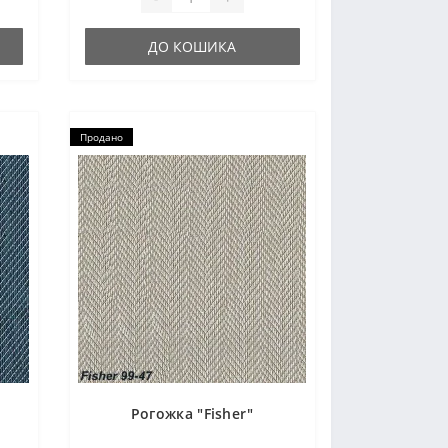
ДО КОШИКА
Продано
Рогожка "Fisher"