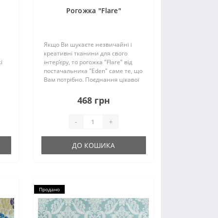
Рогожка "Flare"
Якщо Ви шукаєте незвичайні і
креативні тканини для свого
і
інтер’єру, то рогожка "Flare" від
постачальника "Eden" саме те, що
Вам потрібно. Поєднання цікавої
 -
фактури і кольорової гами
зробить Ваші меблі яскравими і
468 грн
в
неповторними...
-
+
ДО КОШИКА
Продано