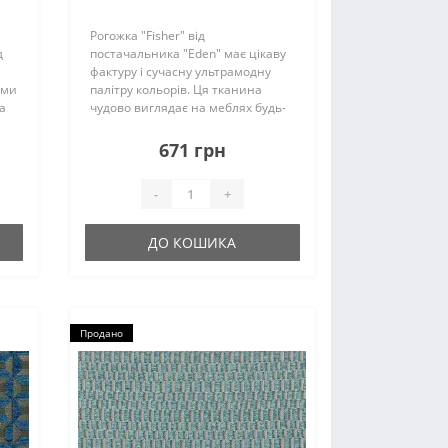
Рогожка "Fisher" від
д
постачальника "Eden" має цікаву
фактуру і сучасну ультрамодну
ими
палітру кольорів. Ця тканина
а
чудово виглядає на меблях будь-
яких форм, а завдяки високим
експлуатаційним
671 грн
характеристикам слугуватиме
довгі роки...
-
+
ДО КОШИКА
Продано