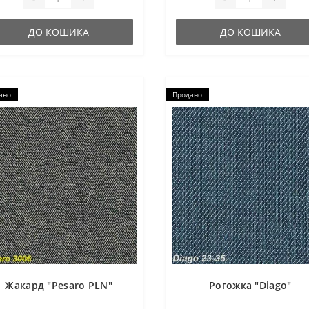
однотонн..
ДО КОШИКА
ДО КОШИКА
ано
Продано
Жакард "Pesaro PLN"
Рогожка "Diago"