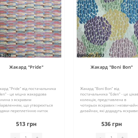
Жакард "Pride"
Жакард "Boni Bon"
кард "Pride" від постачальника
Жакард "Boni Bon" від
den" - це міцна жакардова
постачальника "Eden" - це ціка
анина з яскравим
колекція, представлена в
барвленням, що утворюється
чотирьох яскравих і незвичай
вдяки переплетінню ниток
дизайнах, які додадуть яскрави
зного кольору. Це дає змогу цій
штрихів в Вашу
лекції стати компаньйоном для
оселю. Поєднання багатьох
513 грн
536 грн
гатьох однотонних тканин. Тож
кольорів на одному полотні дає
що Ви бажаєте ..
можливісь широкого вибору
-
+
-
+