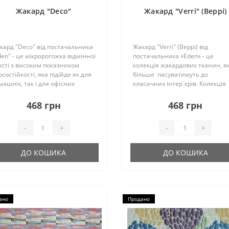
Жакард "Deco"
Жакард "Verri" (Веррі)
кард "Deco" від постачальника
Жакард "Verri" (Веррі) від
den" - це мікророгожка відмінної
постачальника «Eden» - це
ості з високим показником
колекція жакардових тканин, як
состійкості, яка підійде як для
більше пасуватимуть до
машніх, так і для офісних
класичних інтер᾽єрів. Колекція
блів. Тканина має цікаву
представлена в трьох дизайнах
туру і багату палітру кольорів.
класичний крупний вензель,
468 грн
468 грн
ка оббивка краще підійде для..
дрібний вензель і смуга. Меблі 
такій оббивці буду..
-
+
-
+
ДО КОШИКА
ДО КОШИКА
ано
Продано