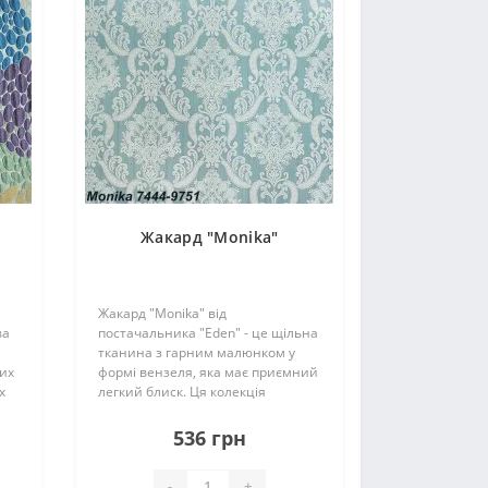
Жакард "Monika"
Жакард "Monika" від
ва
постачальника "Eden" - це щільна
тканина з гарним малюнком у
них
формі вензеля, яка має приємний
х
легкий блиск. Ця колекція
використовується для
виготовлення вишуканих меблів,
536 грн
подушок і декорування окремих
елементів виробів. Меблі в т..
-
+