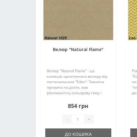
Велюр "Natural Flame"
Велюр "Natural Flame" - це
Ро
колекція однотонного велюру від
"E
постачальника "Eden". Тканина
не
приємна на дотик, має
"я
різноманітну кольорову гаму і
ди
підійде для меблів будь-якої
ма
форми...
ко
854 грн
ви
ме
-
+
ДО КОШИКА