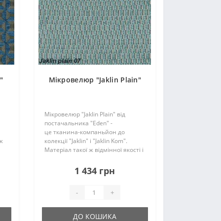
"
Мікровелюр "Jaklin Plain"
Мікровелюр "Jaklin Plain" від
постачальника "Eden" -
це тканина-компаньйон до
 ж
колекції "Jaklin" і "Jaklin Kom".
Матеріал такої ж відмінної якості і
,
має натуральний склад (65%
віскоза, 25% поліестер, 10%
1 434 грн
бавовна). Оббивку можна
або
комбінувати з компаньйо..
-
+
ДО КОШИКА