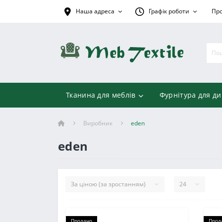
Наша адреса
Графік роботи
Про
Тканина для меблів
Фурнітура для ди
Виробник
eden
eden
Продано
Прод