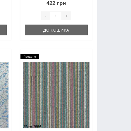
ий
422 грн
-
+
ДО КОШИКА
Продано