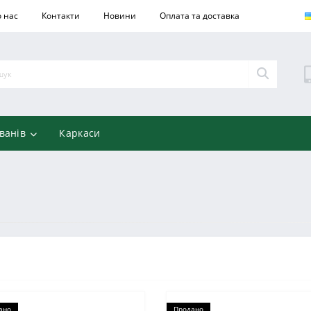
 нас
Контакти
Новини
Оплата та доставка
ванів
Каркаси
ано
Продано