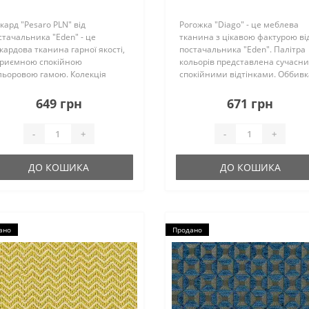
кард "Pesaro PLN" від
Рогожка "Diago" - це меблева
стачальника "Eden" - це
тканина з цікавою фактурою ві
кардова тканина гарної якості,
постачальника "Eden". Палітра
приємною спокійною
кольорів представлена сучасн
льоровою гамою. Колекція
спокійними відтінками. Оббивк
екрано виглядає на меблях
підійде для меблів будь-яких
дь-яких форм і пасуватиме до
форм...
649 грн
671 грн
ь-якого інтер’єру...
-
+
-
+
ДО КОШИКА
ДО КОШИКА
ано
Продано