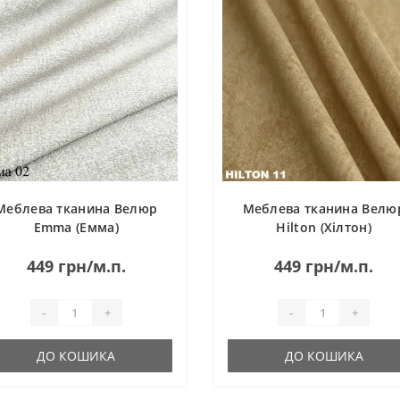
Меблева тканина Велюр
Меблева тканина Велю
Emma (Емма)
Hilton (Хілтон)
449 грн/м.п.
449 грн/м.п.
-
+
-
+
ДО КОШИКА
ДО КОШИКА