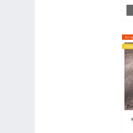
Хіт п
Попу