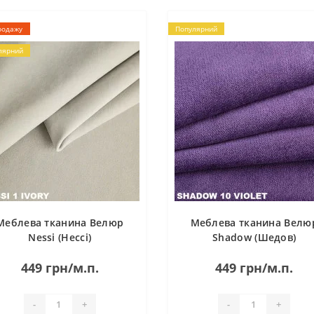
родажу
Популярний
лярний
Меблева тканина Велюр
Меблева тканина Велю
Nessi (Нессі)
Shadow (Шедов)
449 грн/м.п.
449 грн/м.п.
-
+
-
+