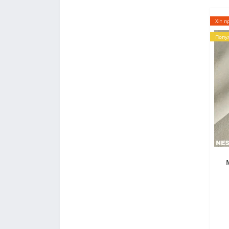
Хіт п
Попу