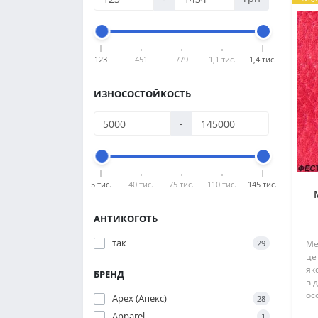
123
451
779
1,1 тис.
1,4 тис.
ИЗНОСОСТОЙКОСТЬ
-
5 тис.
40 тис.
75 тис.
110 тис.
145 тис.
АНТИКОГОТЬ
так
29
Ме
це
як
БРЕНД
ві
ос
Apex (Апекс)
28
як
Apparel
1