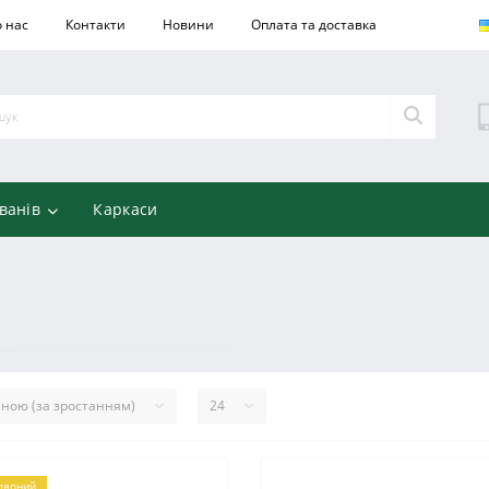
 нас
Контакти
Новини
Оплата та доставка
ванів
Каркаси
лярний