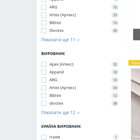
ти
ARG
ць
10
дод
Artex (Артекс)
33
Bibtex
10
Divotex
30
Показати ще 11
ВИРОБНИК
Попу
Apex (Апекс)
32
Apparel
18
ARG
10
Artex (Артекс)
43
Bibtex
12
divotex
38
Показати ще 12
КРАЇНА ВИРОБНИК
Італія
1