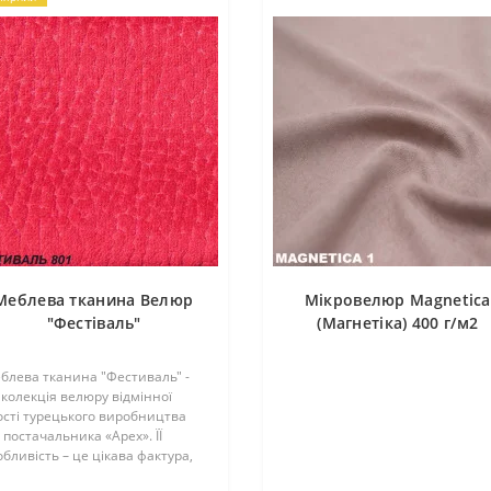
Меблева тканина Велюр
Мікровелюр Magnetica
"Фестіваль"
(Магнетіка) 400 г/м2
блева тканина "Фестиваль" -
 колекція велюру відмінної
ості турецького виробництва
д постачальника «Apex». ЇЇ
обливість – це цікава фактура,
а має вигляд вираженого