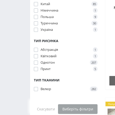
Китай
85
Німеччина
1
Польша
9
Туреччина
30
Україна
1
ТИП РИСУНКА
Абстракція
1
Квітковий
1
Однотон
207
Принт
5
ТИП ТКАНИНИ
Велюр
282
Попу
Скасувати
Виберіть фільтри