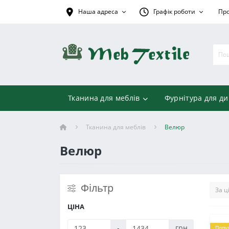
Наша адреса
Графік роботи
Про
Тканина для меблів
Фурнітура для ди
Тканина для меблів
Велюр
Велюр
Фільтр
ЦІНА
-
грн
Попу