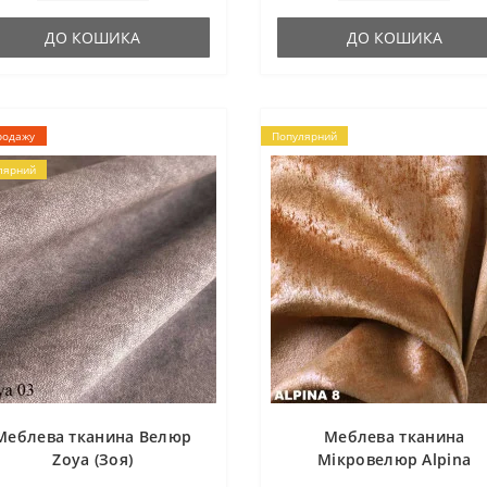
ДО КОШИКА
ДО КОШИКА
родажу
Популярний
лярний
Меблева тканина Велюр
Меблева тканина
Zoya (Зоя)
Мікровелюр Alpina
(Альпіна)