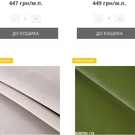
снення, як у шкіри, завдяки
447 грн/м.п.
449 грн/м.п.
ому вироби набувають
аткового об᾽єму. ..
-
+
-
+
ДО КОШИКА
ДО КОШИКА
лярний
Популярний