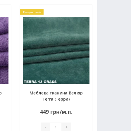
Популярний
р
Меблева тканина Велюр
Terra (Терра)
449 грн/м.п.
-
+