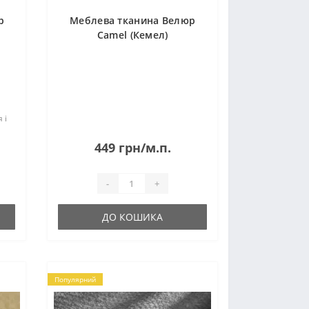
р
Меблева тканина Велюр
Camel (Кемел)
 і
449 грн/м.п.
є
-
+
ДО КОШИКА
Популярний