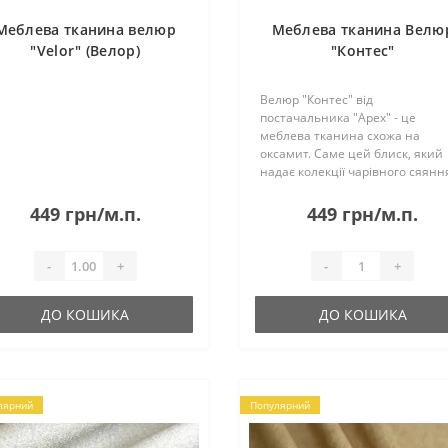
Меблева тканина велюр
Меблева тканина Велю
"Velor" (Велор)
"Контес"
Велюр "Контес" від
постачальника "Apex" - це
меблева тканина схожа на
оксамит. Саме цей блиск, який
надає колекції чарівного сяяння
є її родзинкою. Меблі в такій
оббивці виходять стильними і
449 грн/м.п.
449 грн/м.п.
притягують погляд. Тканина ма
гарний показник зносостійк..
-
+
-
+
ДО КОШИКА
ДО КОШИКА
лярний
Популярний