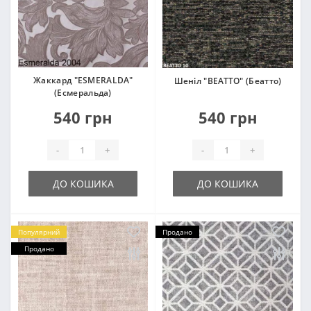
Жаккард "ESMERALDA"
Шеніл "BEATTO" (Беатто)
(Есмеральда)
540 грн
540 грн
-
+
-
+
ДО КОШИКА
ДО КОШИКА
Популярний
Продано
Продано