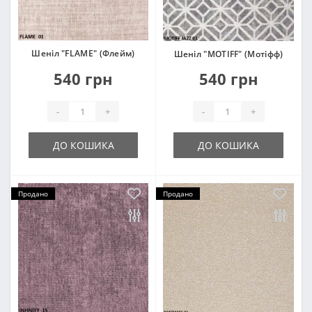
Шеніл "FLAME" (Флейм)
Шеніл "MOTIFF" (Мотіфф)
540 грн
540 грн
-
+
-
+
ДО КОШИКА
ДО КОШИКА
Продано
Продано