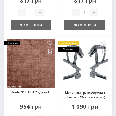
817 грн
817 грн
-
+
-
+
ДО КОШИКА
ДО КОШИКА
Продано
Популярний
Продано
Шеніл "DELIGHT" (Делайт)
Механізм трансформації
«Замок НСМ» (Клік-кляк)
954 грн
1 090 грн