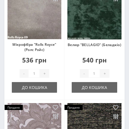
Мікрофібра "Rolls Royce"
Велюр "BELLAGIO" (Беладжіо)
(Ролс Ройс)
536 грн
540 грн
-
+
-
+
ДО КОШИКА
ДО КОШИКА
Продано
Продано