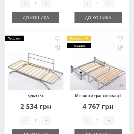
-
+
-
+
ДО КОШИКА
ДО КОШИКА
Продано
Популярний
Продано
Кушетка
Механізм трансформації
2 534 грн
4 767 грн
-
+
-
+