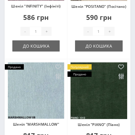
Шеніл "INFINITY" (Інфініті)
Шеніл "POSITANO" (Посітано)
586 грн
590 грн
-
+
-
+
ДО КОШИКА
ДО КОШИКА
Продано
Популярний
Продано
Шеніл "MARSHMALLOW"
Шеніл "PIANO" (Піано)